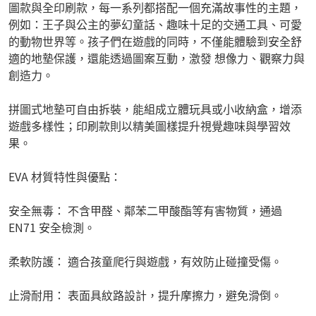
圖款與全印刷款，每一系列都搭配一個充滿故事性的主題，
例如：王子與公主的夢幻童話、趣味十足的交通工具、可愛
的動物世界等。孩子們在遊戲的同時，不僅能體驗到安全舒
適的地墊保護，還能透過圖案互動，激發 想像力、觀察力與
創造力。
拼圖式地墊可自由拆裝，能組成立體玩具或小收納盒，增添
遊戲多樣性；印刷款則以精美圖樣提升視覺趣味與學習效
果。
EVA 材質特性與優點：
安全無毒： 不含甲醛、鄰苯二甲酸酯等有害物質，通過
EN71 安全檢測。
柔軟防護： 適合孩童爬行與遊戲，有效防止碰撞受傷。
止滑耐用： 表面具紋路設計，提升摩擦力，避免滑倒。